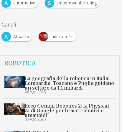
A
S
automotive
smart manufacturing
Canali
A
Attualità
Industria 4.0
ROBOTICA
La geografia della robotica in Italia:
Lombardia, Toscana e Puglia guidano
un settore da 1,1 miliardi
06 Ago 2026
Ecco Gemini Robotics 2: la Physical
AI di Google per bracci robotici e
umanoidi
05 Ago 2026