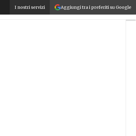
Aggiungi tra i preferiti su Google
La ricerca di PwC sulle tendenze M&A del 2018 con f
I nostri servizi