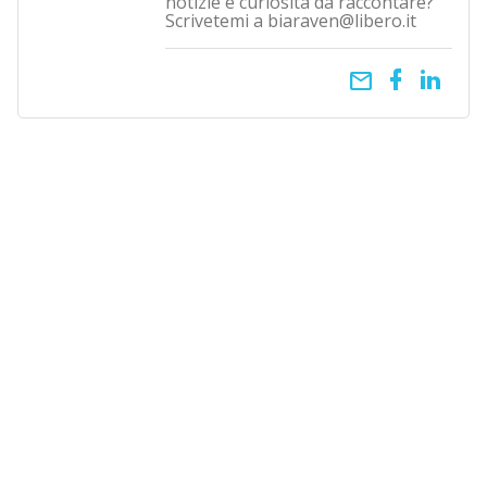
notizie e curiosità da raccontare?
Scrivetemi a biaraven@libero.it
email