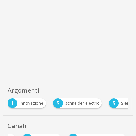
Argomenti
I
S
S
innovazione
schneider electric
Siemens
Canali