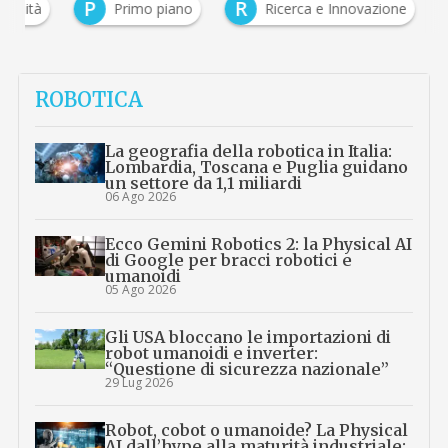
P
R
tualità
Primo piano
Ricerca e Innovazione
ROBOTICA
La geografia della robotica in Italia:
Lombardia, Toscana e Puglia guidano
un settore da 1,1 miliardi
06 Ago 2026
Ecco Gemini Robotics 2: la Physical AI
di Google per bracci robotici e
umanoidi
05 Ago 2026
Gli USA bloccano le importazioni di
robot umanoidi e inverter:
“Questione di sicurezza nazionale”
29 Lug 2026
Robot, cobot o umanoide? La Physical
AI dall’hype alla maturità industriale: