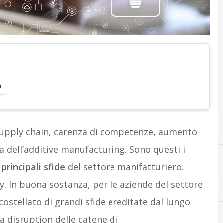
i
 supply chain, carenza di competenze, aumento
ta dell’additive manufacturing. Sono questi i
e
principali sfide
del settore manifatturiero.
A
additive manufacturing
. In buona sostanza, per le aziende del settore
ostellato di grandi sfide ereditate dal lungo
a disruption delle catene di