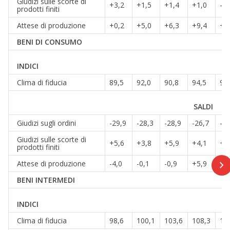
Giudizi sulle scorte di
+3,2
+1,5
+1,4
+1,0
-1,
prodotti finiti
Attese di produzione
+0,2
+5,0
+6,3
+9,4
+1
BENI DI CONSUMO
INDICI
Clima di fiducia
89,5
92,0
90,8
94,5
98
SALDI
Giudizi sugli ordini
-29,9
-28,3
-28,9
-26,7
-23
Giudizi sulle scorte di
+5,6
+3,8
+5,9
+4,1
+1
prodotti finiti
Attese di produzione
-4,0
-0,1
-0,9
+5,9
+1
BENI INTERMEDI
INDICI
Clima di fiducia
98,6
100,1
103,6
108,3
11