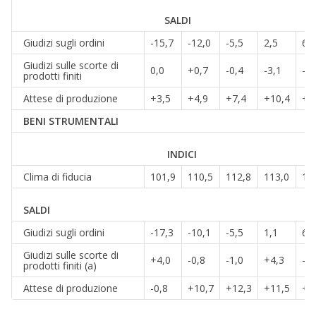
SALDI
Giudizi sugli ordini
-15,7
-12,0
-5,5
2,5
6,0
Giudizi sulle scorte di
0,0
+0,7
-0,4
-3,1
-5,
prodotti finiti
Attese di produzione
+3,5
+4,9
+7,4
+10,4
+1
BENI STRUMENTALI
INDICI
Clima di fiducia
101,9
110,5
112,8
113,0
11
SALDI
Giudizi sugli ordini
-17,3
-10,1
-5,5
1,1
6,5
Giudizi sulle scorte di
+4,0
-0,8
-1,0
+4,3
-1,
prodotti finiti (a)
Attese di produzione
-0,8
+10,7
+12,3
+11,5
+1