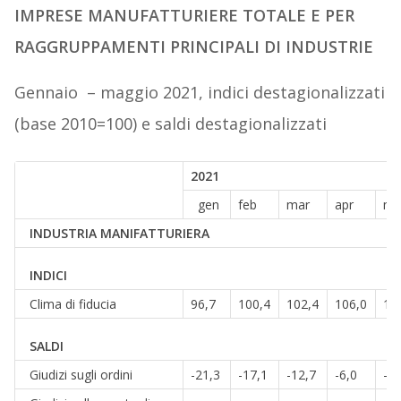
IMPRESE MANUFATTURIERE TOTALE E PER
RAGGRUPPAMENTI PRINCIPALI DI INDUSTRIE
Gennaio – maggio 2021, indici destagionalizzati
(base 2010=100) e saldi destagionalizzati
2021
gen
feb
mar
apr
ma
INDUSTRIA MANIFATTURIERA
INDICI
Clima di fiducia
96,7
100,4
102,4
106,0
11
SALDI
Giudizi sugli ordini
-21,3
-17,1
-12,7
-6,0
-0,