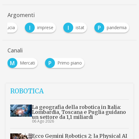
Argomenti
I
I
P
fiducia
imprese
istat
pandemia
Canali
M
P
Mercati
Primo piano
ROBOTICA
La geografia della robotica in Italia:
Lombardia, Toscana e Puglia guidano
un settore da 1,1 miliardi
06 Ago 2026
Ecco Gemini Robotics 2: la Physical AI