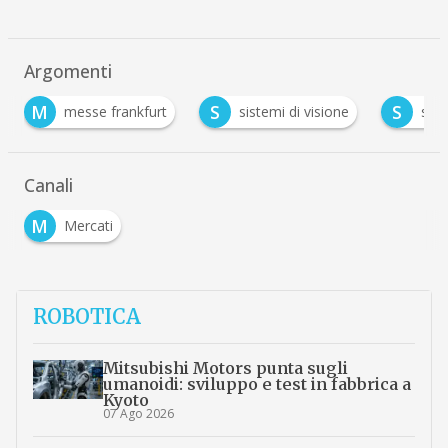
Argomenti
S
S
 frankfurt
sistemi di visione
sps italia 2018
Canali
M
Mercati
ROBOTICA
Mitsubishi Motors punta sugli
umanoidi: sviluppo e test in fabbrica a
Kyoto
07 Ago 2026