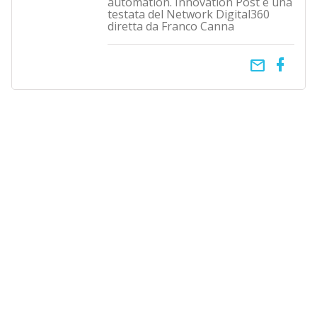
automation. Innovation Post è una
testata del Network Digital360
diretta da Franco Canna
email