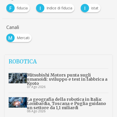
F
I
I
fiducia
Indice di fiducia
istat
Canali
M
Mercati
ROBOTICA
Mitsubishi Motors punta sugli
umanoidi: sviluppo e test in fabbrica a
Kyoto
07 Ago 2026
La geografia della robotica in Italia:
Lombardia, Toscana e Puglia guidano
un settore da 1,1 miliardi
06 Ago 2026