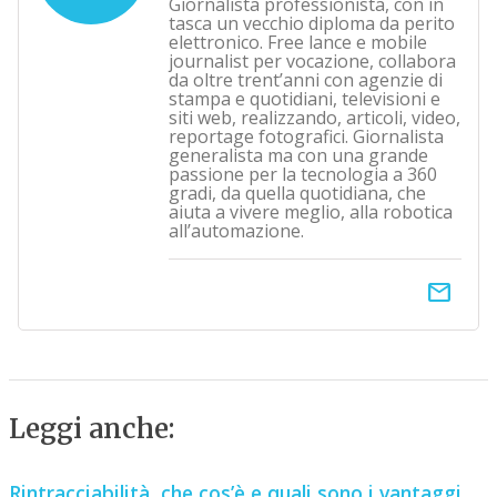
Giornalista professionista, con in
tasca un vecchio diploma da perito
elettronico. Free lance e mobile
journalist per vocazione, collabora
da oltre trent’anni con agenzie di
stampa e quotidiani, televisioni e
siti web, realizzando, articoli, video,
reportage fotografici. Giornalista
generalista ma con una grande
passione per la tecnologia a 360
gradi, da quella quotidiana, che
aiuta a vivere meglio, alla robotica
all’automazione.
email
Leggi anche:
Rintracciabilità, che cos’è e quali sono i vantaggi