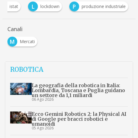
I
L
P
istat
lockdown
produzione industriale
Canali
M
Mercati
ROBOTICA
La geografia della robotica in Italia:
Lombardia, Toscana e Puglia guidano
un settore da 1,1 miliardi
06 Ago 2026
Ecco Gemini Robotics 2: la Physical AI
di Google per bracci robotici e
umanoidi
05 Ago 2026