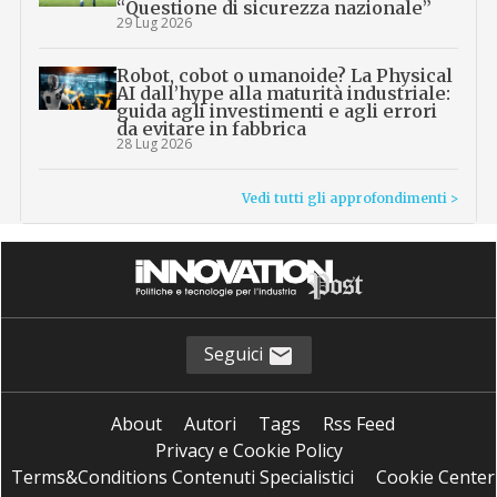
“Questione di sicurezza nazionale”
29 Lug 2026
Robot, cobot o umanoide? La Physical
AI dall’hype alla maturità industriale:
guida agli investimenti e agli errori
da evitare in fabbrica
28 Lug 2026
Vedi tutti gli approfondimenti >
Seguici
About
Autori
Tags
Rss Feed
Privacy e Cookie Policy
Terms&Conditions Contenuti Specialistici
Cookie Center