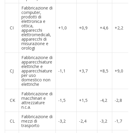
Fabbricazione di
computer,
prodotti di
elettronica e
ottica,
CI
+1,0
+0,9
+4,6
+2,2
apparecchi
elettromedicali,
apparecchi di
misurazione e
orologi
Fabbricazione di
apparecchiature
elettriche e
CJ
apparecchiature
-1,1
+3,7
+8,5
+9,0
per uso
domestico non
elettriche
Fabbricazione di
macchinari e
CK
-1,5
+1,5
-4,2
-2,8
attrezzature
n.c.a.
Fabbricazione di
CL
mezzi di
-3,2
-2,4
-3,2
-1,7
trasporto