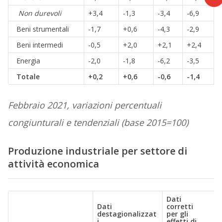
Non durevoli
+3,4
-1,3
-3,4
-6,9
Beni strumentali
-1,7
+0,6
-4,3
-2,9
Beni intermedi
-0,5
+2,0
+2,1
+2,4
Energia
-2,0
-1,8
-6,2
-3,5
Totale
+0,2
+0,6
-0,6
-1,4
Febbraio 2021, variazioni percentuali
congiunturali e tendenziali (base 2015=100)
Produzione industriale per settore di
attività economica
Dati
Dati
corretti
destagionalizzat
per gli
i
effetti di