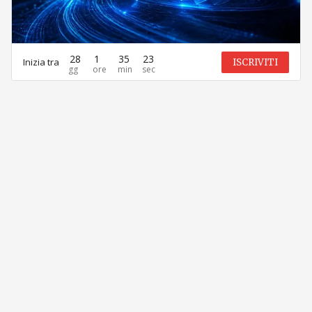
28
1
35
23
Inizia tra
ISCRIVITI