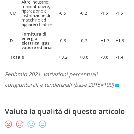
Altre industrie
manifatturiere,
riparazione e
CM
-0,5
-0,2
-1,6
-1,6
installazione di
macchine ed
apparecchiature
Fornitura di
energia
D
-0,3
-0,7
+1,7
+1,3
elettrica, gas,
vapore ed aria
Totale
+0,2
+0,6
-0,6
-1,4
Febbraio 2021, variazioni percentuali
congiunturali e tendenziali (base 2015=100)
Valuta la qualità di questo articolo