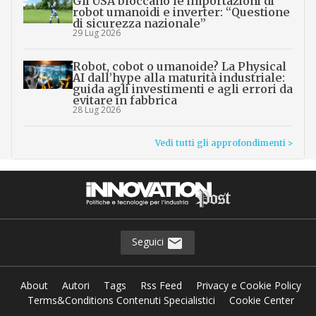
Gli USA bloccano le importazioni di
robot umanoidi e inverter: “Questione
di sicurezza nazionale”
29 Lug 2026
Robot, cobot o umanoide? La Physical
AI dall’hype alla maturità industriale:
guida agli investimenti e agli errori da
evitare in fabbrica
28 Lug 2026
Vedi tutti gli approfondimenti >
Seguici
About
Autori
Tags
Rss Feed
Privacy e Cookie Policy
Terms&Conditions Contenuti Specialistici
Cookie Center