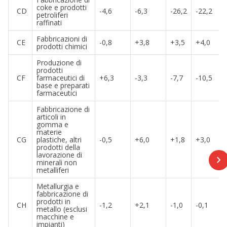
coke e prodotti
CD
-4,6
-6,3
-26,2
-22,2
petroliferi
raffinati
Fabbricazioni di
CE
-0,8
+3,8
+3,5
+4,0
prodotti chimici
Produzione di
prodotti
CF
farmaceutici di
+6,3
-3,3
-7,7
-10,5
base e preparati
farmaceutici
Fabbricazione di
articoli in
gomma e
materie
CG
plastiche, altri
-0,5
+6,0
+1,8
+3,0
prodotti della
lavorazione di
minerali non
metalliferi
Metallurgia e
fabbricazione di
prodotti in
CH
-1,2
+2,1
-1,0
-0,1
metallo (esclusi
macchine e
impianti)