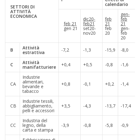
calendario
SETTORI DI
ATTIVITÀ
gen-
ECONOMICA
dic20-
feb
feb
feb 21
feb21
21
21
gen 21
set20-
feb
gen-
nov20
20
feb
20
Attività
B
-7,2
-1,3
-15,9
-8,0
estrattiva
Attività
C
+0,4
+0,5
-0,8
-1,6
manifatturiere
Industrie
alimentari,
CA
+0,8
-0,1
+0,2
-1,4
bevande e
tabacco
Industrie tessili,
CB
abbigliamento,
+3,5
-4,3
-13,7
-17,4
pelli e accessori
Industria del
CC
legno, della
-3,9
-0,8
-5,8
-0,9
carta e stampa
Fabbricazione di