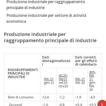
Produzione industriale per raggruppamento
principale di industrie
Produzione industriale per settore di attività
economica
Produzione industriale per
raggruppamento principale di industrie
Dati
Dati corretti
destagionalizzat
per gli effetti
i
di calendario
RAGGRUPPAMENTI
gen-
PRINCIPALI DI
dic20-
feb
INDUSTRIE
feb 21
feb21
feb 21
21
gen 21
set20-
feb 20
gen-
nov20
feb
20
Beni di consumo
+2,6
-1,2
-1,9
-4,9
Durevoli
-1,0
-0,8
+5,9
+5,5