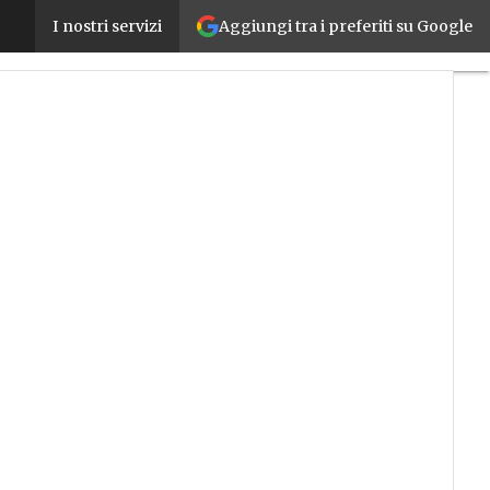
Aggiungi tra i preferiti su Google
Non solo Transizione 5.0: cosa prevede la modifica 
I nostri servizi