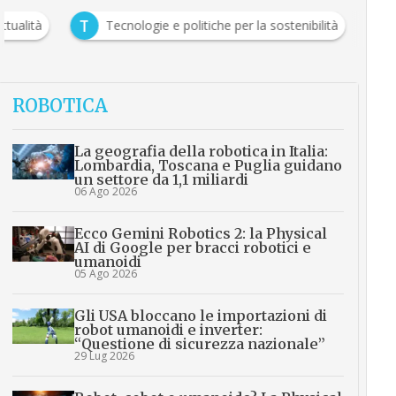
T
ttualità
Tecnologie e politiche per la sostenibilità
ROBOTICA
La geografia della robotica in Italia:
Lombardia, Toscana e Puglia guidano
un settore da 1,1 miliardi
06 Ago 2026
Ecco Gemini Robotics 2: la Physical
AI di Google per bracci robotici e
umanoidi
05 Ago 2026
Gli USA bloccano le importazioni di
robot umanoidi e inverter:
“Questione di sicurezza nazionale”
29 Lug 2026