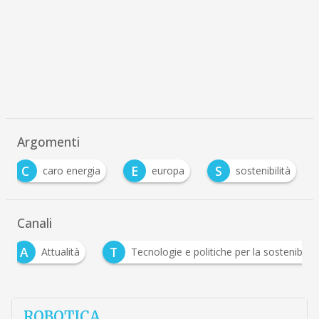
Argomenti
C
E
S
caro energia
europa
sostenibilità
Canali
A
T
Attualità
Tecnologie e politiche per la sostenibilit
ROBOTICA