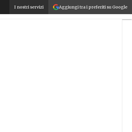
Aggiungi tra i preferiti su Google
Optimus, il robot umanoide di Tesla costerà meno d
I nostri servizi