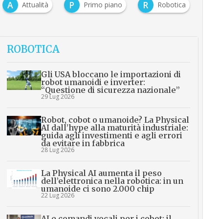
A
P
R
Attualità
Primo piano
Robotica
ROBOTICA
Gli USA bloccano le importazioni di
robot umanoidi e inverter:
“Questione di sicurezza nazionale”
29 Lug 2026
Robot, cobot o umanoide? La Physical
AI dall’hype alla maturità industriale:
guida agli investimenti e agli errori
da evitare in fabbrica
28 Lug 2026
La Physical AI aumenta il peso
dell’elettronica nella robotica: in un
umanoide ci sono 2.000 chip
22 Lug 2026
AI e comandi vocali per i cobot: il