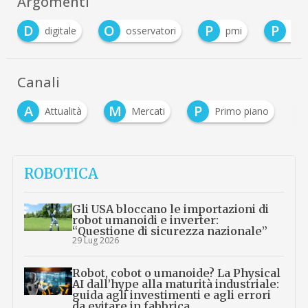
Argomenti
D
O
P
P
digitale
osservatori
pmi
pol
Canali
A
M
P
Attualità
Mercati
Primo piano
ROBOTICA
Gli USA bloccano le importazioni di
robot umanoidi e inverter:
“Questione di sicurezza nazionale”
29 Lug 2026
Robot, cobot o umanoide? La Physical
AI dall’hype alla maturità industriale:
guida agli investimenti e agli errori
da evitare in fabbrica