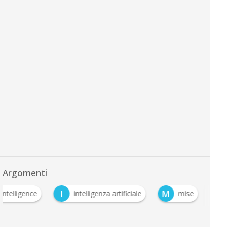
Argomenti
I
M
l intelligence
intelligenza artificiale
mise