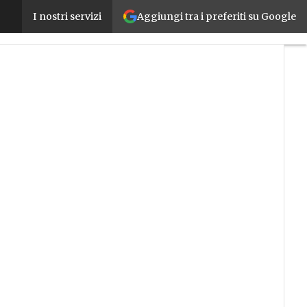
Aggiungi tra i preferiti su Google
Intelligenza artificiale, ecco la strategia italiana in
I nostri servizi