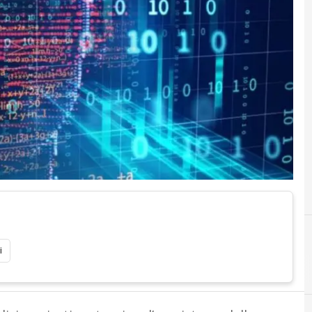
i
A
artificia