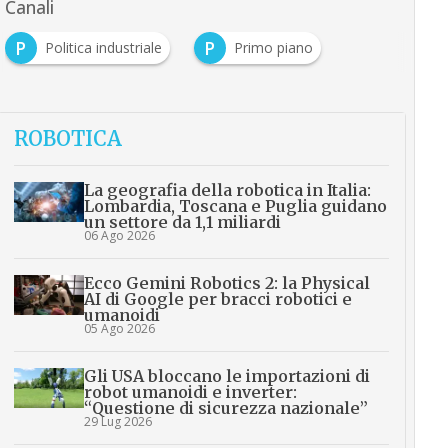
Canali
P
P
Politica industriale
Primo piano
ROBOTICA
La geografia della robotica in Italia:
Lombardia, Toscana e Puglia guidano
un settore da 1,1 miliardi
06 Ago 2026
Ecco Gemini Robotics 2: la Physical
AI di Google per bracci robotici e
umanoidi
05 Ago 2026
Gli USA bloccano le importazioni di
robot umanoidi e inverter:
“Questione di sicurezza nazionale”
29 Lug 2026