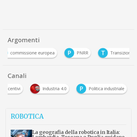
Argomenti
C
P
T
commissione europea
PNRR
Transizi
Canali
P
Incentivi
Industria 4.0
Politica industriale
ROBOTICA
La geografia della robotica in Italia:
Lombardia, Toscana e Puglia guidano