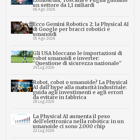
un settore da 1,1 miliardi
06 Ago 2026
Ecco Gemini Robotics 2: la Physical AI
di Google per bracci robotici e
umanoidi
05 Ago 2026
Gli USA bloccano le importazioni di
robot umanoidi e inverter:
“Questione di sicurezza nazionale”
29 Lug 2026
Robot, cobot o umanoide? La Physical
AI dall’hype alla maturità industriale:
guida agli investimenti e agli errori
da evitare in fabbrica
28 Lug 2026
La Physical AI aumenta il peso
dell’elettronica nella robotica: in un
umanoide ci sono 2.000 chip
22 Lug 2026