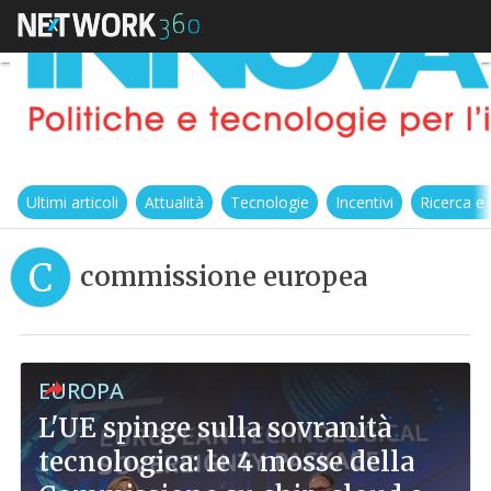
Ultimi articoli
Attualità
Tecnologie
Incentivi
Ricerca e
C
commissione europea
EUROPA
L'UE spinge sulla sovranità
tecnologica: le 4 mosse della