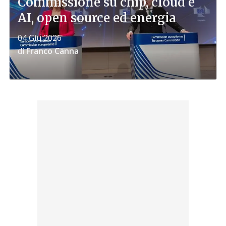
Commissione su chip, cloud e
AI, open source ed energia
04 Giu 2026
di
Franco Canna