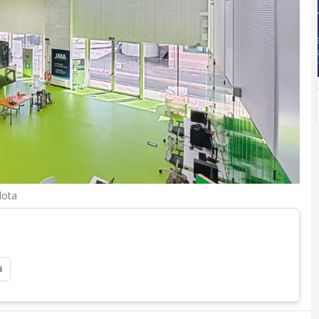
lota
i