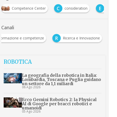
C
E
Competence Center
consideration
EDIH
Canali
F
R
Formazione e competenze
Ricerca e Innovazione
ROBOTICA
La geografia della robotica in Italia:
Lombardia, Toscana e Puglia guidano
un settore da 1,1 miliardi
06 Ago 2026
Ecco Gemini Robotics 2: la Physical
AI di Google per bracci robotici e
umanoidi
05 Ago 2026