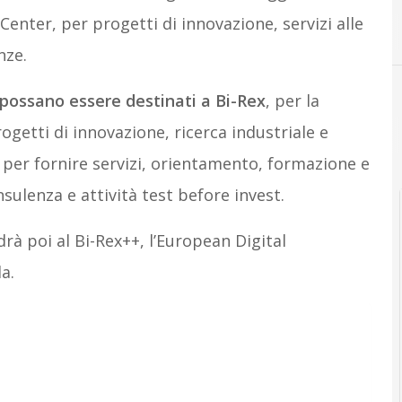
Center, per progetti di innovazione, servizi alle
B
BI-REX
nze.
o possano essere destinati a Bi-Rex
, per la
ogetti di innovazione, ricerca industriale e
per fornire servizi, orientamento, formazione e
sulenza e attività test before invest.
rà poi al Bi-Rex++, l’European Digital
a.