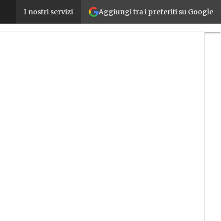
Aggiungi tra i preferiti su Google
Bi-Rex, i numeri dei primi tre anni di attività e i
I nostri servizi