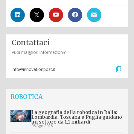
Contattaci
Vuoi maggiori informazioni?
content_copy
info@innovationpost.it
ROBOTICA
La geografia della robotica in Italia:
Lombardia, Toscana e Puglia guidano
un settore da 1,1 miliardi
06 Ago 2026