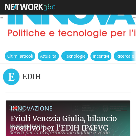
Ultimi articoli
Attualità
Tecnologie
Incentivi
Ricerca e
E
EDIH
INNOVAZIONE
Friuli Venezia Giulia, bilancio
positivo per l'EDIH IP4FVG