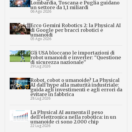
Lombardia, Toscana e Puglia guidano
un settore da 1,1 miliardi
06 Ago 2026
Ecco Gemini Robotics 2: la Physical AI
di Google per bracci robotici e
umanoidi
05 Ago 2026
Gli USA bloccano le importazioni di
robot umanoidi e inverter: “Questione
di sicurezza nazionale”
29 Lug 2026
Robot, cobot o umanoide? La Physical
AI dall’hype alla maturità industriale:
guida agli investimenti e agli errori da
evitare in fabbrica
28 Lug 2026
La Physical AI aumenta il peso
dell’elettronica nella robotica: in un
umanoide ci sono 2.000 chip
22 Lug 2026