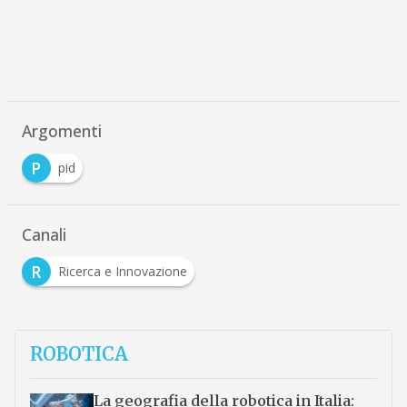
Argomenti
P
pid
Canali
R
Ricerca e Innovazione
ROBOTICA
La geografia della robotica in Italia: