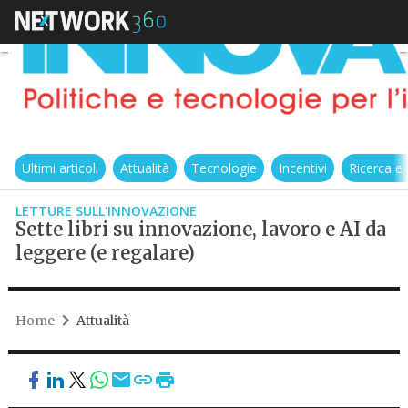
Ultimi articoli
Attualità
Tecnologie
Incentivi
Ricerca e
LETTURE SULL'INNOVAZIONE
Sette libri su innovazione, lavoro e AI da
leggere (e regalare)
Home
Attualità