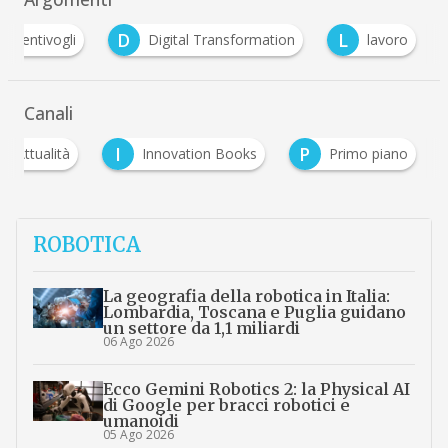
D
L
bentivogli
Digital Transformation
lavoro
Canali
I
P
Attualità
Innovation Books
Primo piano
ROBOTICA
La geografia della robotica in Italia:
Lombardia, Toscana e Puglia guidano
un settore da 1,1 miliardi
06 Ago 2026
Ecco Gemini Robotics 2: la Physical AI
di Google per bracci robotici e
umanoidi
05 Ago 2026