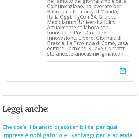
nell'ambito del giornalismo e della
Comunicazione, ha lavorato per
Panorama Economy, Il Mondo,
Italia Oggi, TgCom24, Gruppo
Mediolanum, Università Iulm.
Attualmente collabora con
Innovation Post, Corriere
Innovazione, Libero, Giornale di
Brescia, La Provincia di Como, casa
editrice Tecniche Nuove. Contatti:
stefano.stefanocasini@gmail.com
email
Leggi anche:
Che cos’è il bilancio di sostenibilità: per quali
imprese è obbligatorio e i vantaggi per le aziende