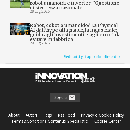
robot umanoidi e inverter: “Questione
di sicurezza nazionale”
29 Lug 2026
Robot, cobot o umanoide? La Physical
AI dall’hype alla maturità industriale:
guida agli investimenti e agli errori da
evitare in fabbrica
28 Lug 2026
Vedi tutti gli approfondimenti >
Seguici
About
Autori
Tags
Rss Feed
Privacy e Cookie Policy
Terms&Conditions Contenuti Specialistici
Cookie Center