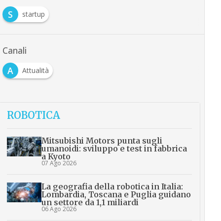
S
startup
Canali
A
Attualità
ROBOTICA
Mitsubishi Motors punta sugli
umanoidi: sviluppo e test in fabbrica
a Kyoto
07 Ago 2026
La geografia della robotica in Italia:
Lombardia, Toscana e Puglia guidano
un settore da 1,1 miliardi
06 Ago 2026