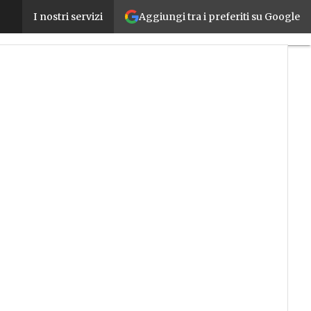
Aggiungi tra i preferiti su Google
Startup: BEEP Factory velocizza l’industrializzazio
I nostri servizi