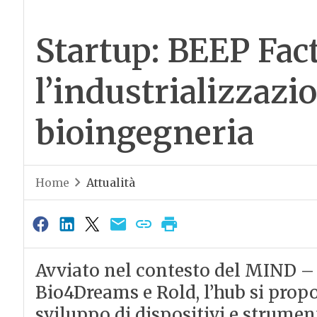
Startup: BEEP Fac
l’industrializzazi
bioingegneria
Home
Attualità
Avviato nel contesto del MIND –
Bio4Dreams e Rold, l’hub si propo
sviluppo di dispositivi e strumen