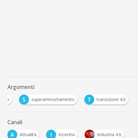
Argomenti
S
T
ancio
superammortamento
transizione 4.0
Canali
A
I
Attualità
Incentivi
Industria 4.0