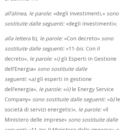
all’alinea, le parole:
«degli investimenti,»
sono
sostituite dalle seguenti:
«degli investimenti»;
alla lettera
b),
le parole:
«Con decreto»
sono
sostituite dalle seguenti:
«11-
bis
. Con il
decreto»,
le parole:
«
i)
gli Esperti in Gestione
dell’Energia»
sono sostituite dalle
seguenti:
«
a)
gli esperti in gestione
dell’energia»,
le parole:
«
ii)
le Energy Service
Company»
sono sostituite dalle seguenti:
«
b)
le
società di servizi energetici»,
le parole:
«Il
Ministero delle imprese»
sono sostituite dalle
seguenti:
«11-
ter
. Il Ministero delle imprese»
e