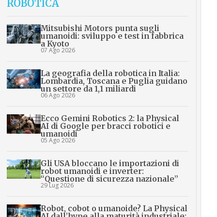
ROBOTICA
Mitsubishi Motors punta sugli
umanoidi: sviluppo e test in fabbrica
a Kyoto
07 Ago 2026
La geografia della robotica in Italia:
Lombardia, Toscana e Puglia guidano
un settore da 1,1 miliardi
06 Ago 2026
Ecco Gemini Robotics 2: la Physical
AI di Google per bracci robotici e
umanoidi
05 Ago 2026
Gli USA bloccano le importazioni di
robot umanoidi e inverter:
“Questione di sicurezza nazionale”
29 Lug 2026
Robot, cobot o umanoide? La Physical
AI dall’hype alla maturità industriale: