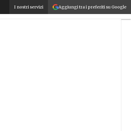
Aggiungi tra i preferiti su Google
Transizione 5.0, Urso: “A breve semplificazioni e u
I nostri servizi