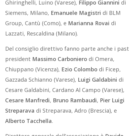
Ghiringhelli, Luino (Varese),
Filippo Giannini
di
Siemens, Milano,
Emanuele Magistri
di BLM
Group, Cantù (Como), e
Marianna Rovai
di
Lazzati, Rescaldina (Milano).
Del consiglio direttivo fanno parte anche i past
president
Massimo Carboniero
di Omera,
Chiuppano (Vicenza),
Ezio Colombo
di Ficep,
Gazzada Schianno (Varese),
Luigi Galdabini
di
Cesare Galdabini, Cardano Al Campo (Varese),
Cesare Manfredi
,
Bruno Rambaudi
,
Pier Luigi
Streparava
di Streparava, Adro (Brescia), e
Alberto Tacchella
.
Direttore generale dell’associazione è
Davide