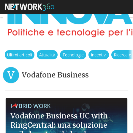
Ultimi articoli
Attualità
Tecnologie
Incentivi
Ricerca e
V
Vodafone Business
HYBRID WORK
Vodafone Business UC with
RingCentral: una soluzione