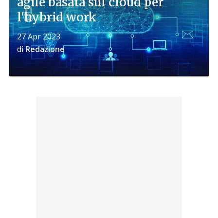
agile basata sul cloud per
l'hybrid work
27 Apr 2023
di
Redazione