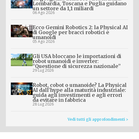
Lombardia, Toscana e Puglia guidano
un settore da 1,1 miliardi
06 Ago 2026
Ecco Gemini Robotics 2: la Physical AI
di Google per bracci robotici e
umanoidi
05 Ago 2026
Gli USA bloccano le importazioni di
robot umanoidi e inverter:
“Questione di sicurezza nazionale”
29 Lug 2026
Robot, cobot o umanoide? La Physical
AI dall’hype alla maturità industriale:
guida agli investimenti e agli errori
da evitare in fabbrica
28 Lug 2026
Vedi tutti gli approfondimenti >