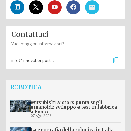
Contattaci
Vuoi maggiori informazioni?
content_copy
info@innovationpost.it
ROBOTICA
Mitsubishi Motors punta sugli
umanoidi: sviluppo e test in fabbrica
a Kyoto
07 Ago 2026
La geografia della robotica in Italia: