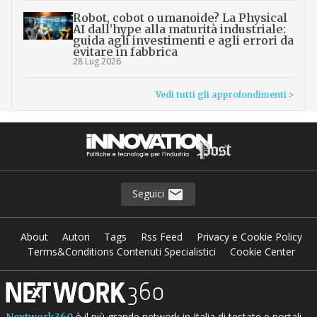
Robot, cobot o umanoide? La Physical
AI dall’hype alla maturità industriale:
guida agli investimenti e agli errori da
evitare in fabbrica
28 Lug 2026
Vedi tutti gli approfondimenti >
Seguici
About
Autori
Tags
Rss Feed
Privacy e Cookie Policy
Terms&Conditions Contenuti Specialistici
Cookie Center
è il più grande network in Italia di testate e portali
Nextwork360