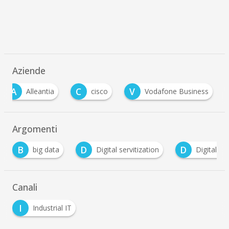
Aziende
A
C
V
Alleantia
cisco
Vodafone Business
…
Argomenti
B
D
D
big data
Digital servitization
Digital Tr
Canali
I
Industrial IT