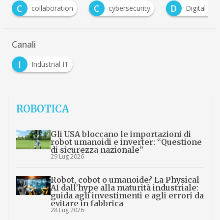
C
C
D
collaboration
cybersecurity
Digital Transfo
Canali
I
Industrial IT
ROBOTICA
Gli USA bloccano le importazioni di
robot umanoidi e inverter: “Questione
di sicurezza nazionale”
29 Lug 2026
Robot, cobot o umanoide? La Physical
AI dall’hype alla maturità industriale:
guida agli investimenti e agli errori da
evitare in fabbrica
28 Lug 2026