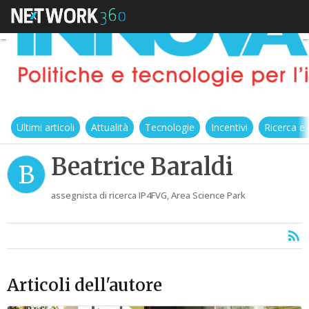
Ultimi articoli
Attualità
Tecnologie
Incentivi
Ricerca e
Beatrice Baraldi
B
assegnista di ricerca IP4FVG, Area Science Park
Articoli dell'autore