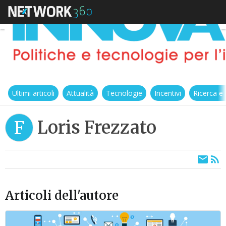
Ultimi articoli
Attualità
Tecnologie
Incentivi
Ricerca e
Loris Frezzato
F
Articoli dell'autore