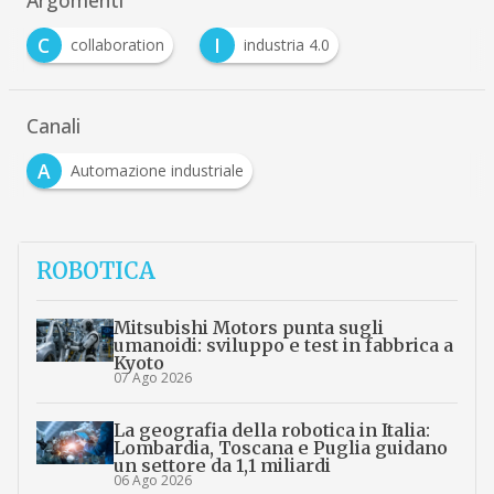
C
I
collaboration
industria 4.0
Canali
A
Automazione industriale
ROBOTICA
Mitsubishi Motors punta sugli
umanoidi: sviluppo e test in fabbrica a
Kyoto
07 Ago 2026
La geografia della robotica in Italia:
Lombardia, Toscana e Puglia guidano
un settore da 1,1 miliardi
06 Ago 2026