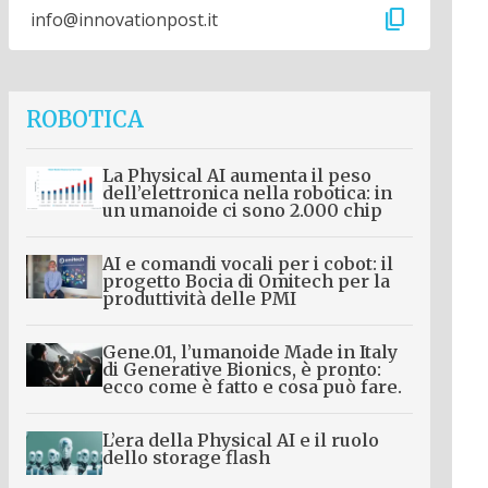
content_copy
info@innovationpost.it
ROBOTICA
La Physical AI aumenta il peso
dell’elettronica nella robotica: in
un umanoide ci sono 2.000 chip
AI e comandi vocali per i cobot: il
progetto Bocia di Omitech per la
produttività delle PMI
Gene.01, l’umanoide Made in Italy
di Generative Bionics, è pronto:
ecco come è fatto e cosa può fare.
L’era della Physical AI e il ruolo
dello storage flash