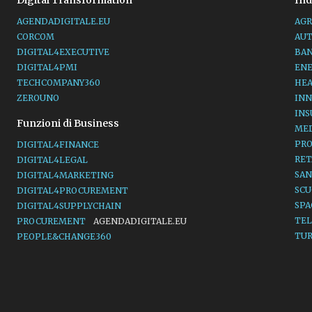
Digital Transformation
Ind
AGENDADIGITALE.EU
AGR
CORCOM
AU
DIGITAL4EXECUTIVE
BA
DIGITAL4PMI
EN
TECHCOMPANY360
HE
ZEROUNO
INN
IN
Funzioni di Business
ME
PR
DIGITAL4FINANCE
RET
DIGITAL4LEGAL
SAN
DIGITAL4MARKETING
SC
DIGITAL4PROCUREMENT
SP
DIGITAL4SUPPLYCHAIN
TE
PROCUREMENT
AGENDADIGITALE.EU
TU
PEOPLE&CHANGE360