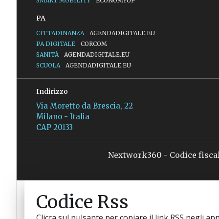
SMART MOBILITY
ECONOMYUP
PA
CITTADINANZA
AGENDADIGITALE.EU
PA DIGITALE
CORCOM
SANITÀ
AGENDADIGITALE.EU
SCUOLA
AGENDADIGITALE.EU
Indirizzo
Via Moretto da Brescia, 22
Milano - Italia
CAP 20133
Nextwork360 - Codice fisca
Codice Rss
Clicca sul pulsante per copiare il link RSS negli app