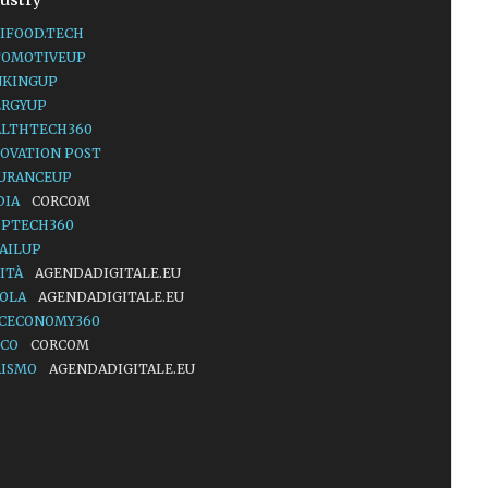
ustry
IFOOD.TECH
TOMOTIVEUP
NKINGUP
ERGYUP
ALTHTECH360
OVATION POST
SURANCEUP
DIA
CORCOM
OPTECH360
AILUP
ITÀ
AGENDADIGITALE.EU
UOLA
AGENDADIGITALE.EU
ACECONOMY360
LCO
CORCOM
RISMO
AGENDADIGITALE.EU