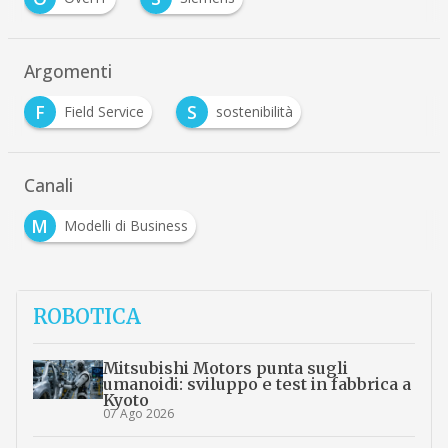
Argomenti
F
S
Field Service
sostenibilità
Canali
M
Modelli di Business
ROBOTICA
Mitsubishi Motors punta sugli
umanoidi: sviluppo e test in fabbrica a
Kyoto
07 Ago 2026