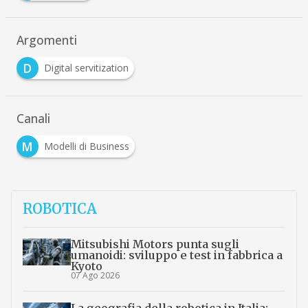
Argomenti
D
Digital servitization
Canali
M
Modelli di Business
ROBOTICA
Mitsubishi Motors punta sugli
umanoidi: sviluppo e test in fabbrica a
Kyoto
07 Ago 2026
La geografia della robotica in Italia: