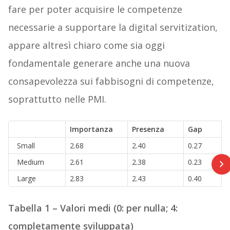
fare per poter acquisire le competenze
necessarie a supportare la digital servitization,
appare altresì chiaro come sia oggi
fondamentale generare anche una nuova
consapevolezza sui fabbisogni di competenze,
soprattutto nelle PMI.
Importanza
Presenza
Gap
Small
2.68
2.40
0.27
Medium
2.61
2.38
0.23
Large
2.83
2.43
0.40
Tabella 1 – Valori medi (0: per nulla; 4:
completamente sviluppata)