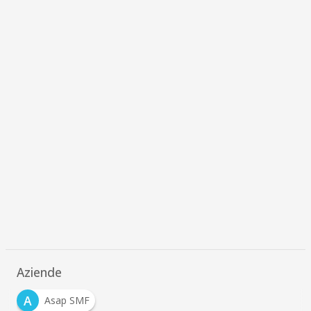
Aziende
A
Asap SMF