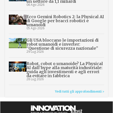
un settore da 1,1 miliardi
06 Ago 2026
Ecco Gemini Robotics 2: la Physical AI
di Google per bracci robotici e
umanoidi
05 Ago 2026
Gli USA bloccano le importazioni di
robot umanoidi e inverter:
“Questione di sicurezza nazionale”
29 Lug 2026
Robot, cobot o umanoide? La Physical
AI dall’hype alla maturità industriale:
guida agli investimenti e agli errori
da evitare in fabbrica
28 Lug 2026
Vedi tutti gli approfondimenti >