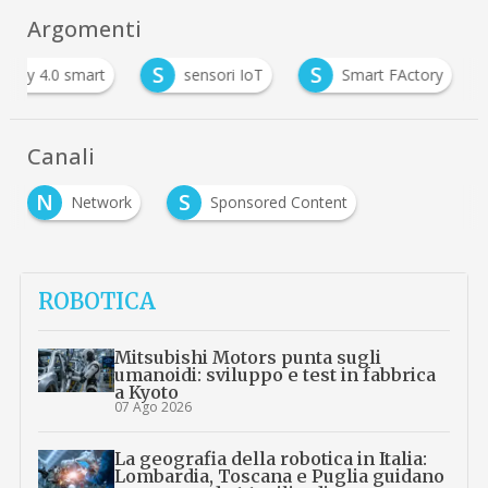
Argomenti
S
S
ctory 4.0 smart
sensori IoT
Smart FActory
Canali
N
S
Network
Sponsored Content
ROBOTICA
Mitsubishi Motors punta sugli
umanoidi: sviluppo e test in fabbrica
a Kyoto
07 Ago 2026
La geografia della robotica in Italia:
Lombardia, Toscana e Puglia guidano