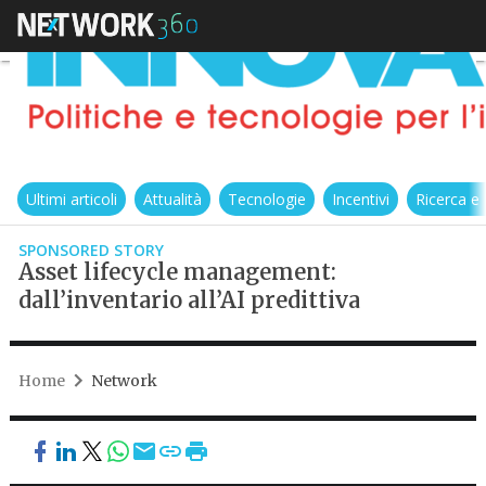
Ultimi articoli
Attualità
Tecnologie
Incentivi
Ricerca e
SPONSORED STORY
Asset lifecycle management:
dall’inventario all’AI predittiva
Home
Network