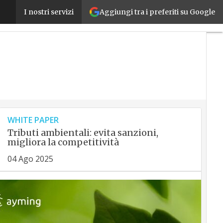
Come governare la complessità con l’aiuto della tec
Aggiungi tra i preferiti su Google
I nostri servizi
WHITE PAPER
Tributi ambientali: evita sanzioni,
migliora la competitività
04 Ago 2025