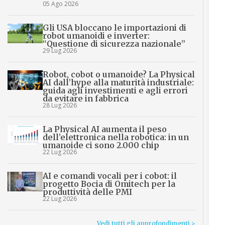
05 Ago 2026
Gli USA bloccano le importazioni di
robot umanoidi e inverter:
“Questione di sicurezza nazionale”
29 Lug 2026
Robot, cobot o umanoide? La Physical
AI dall’hype alla maturità industriale:
guida agli investimenti e agli errori
da evitare in fabbrica
28 Lug 2026
La Physical AI aumenta il peso
dell’elettronica nella robotica: in un
umanoide ci sono 2.000 chip
22 Lug 2026
AI e comandi vocali per i cobot: il
progetto Bocia di Omitech per la
produttività delle PMI
22 Lug 2026
Vedi tutti gli approfondimenti >