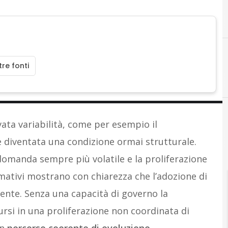
re fonti
D
Data science
vata variabilità, come per esempio il
è diventata una condizione ormai strutturale.
domanda sempre più volatile e la proliferazione
ormativi mostrano con chiarezza che l’adozione di
iente. Senza una capacità di governo la
ursi in una proliferazione non coordinata di
un
percorso coerente di evoluzione
.