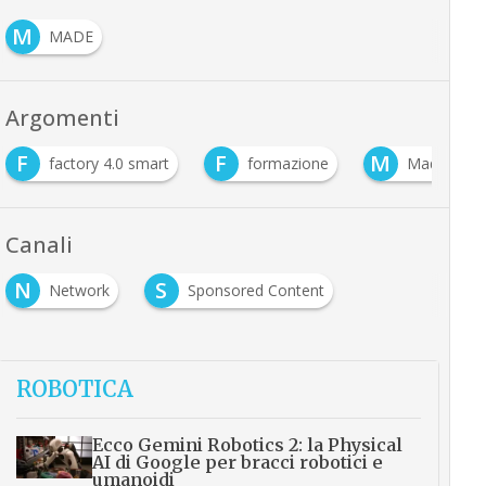
M
MADE
Argomenti
F
F
M
factory 4.0 smart
formazione
Made – Com
Canali
N
S
Network
Sponsored Content
ROBOTICA
Ecco Gemini Robotics 2: la Physical
AI di Google per bracci robotici e
umanoidi