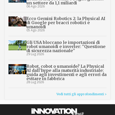
un settore da 1,1 miliardi
06 Ago 2026
Ecco Gemini Robotics 2: la Physical AI
di Google per bracci robotici e
umanoidi
05 Ago 2026
Gli USA bloccano le importazioni di
robot umanoidi e inverter: “Questione
di sicurezza nazionale”
29 Lug 2026
Robot, cobot o umanoide? La Physical
AI dall’hype alla maturità industriale:
guida agli investimenti e agli errori da
evitare in fabbrica
28 Lug 2026
Vedi tutti gli approfondimenti >