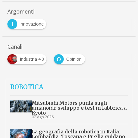
Argomenti
I
innovazione
Canali
O
Industria 4.0
Opinioni
ROBOTICA
Mitsubishi Motors punta sugli
umanoidi: sviluppo e test in fabbrica a
Kyoto
07 Ago 2026
La geografia della robotica in Italia:
Lombardia, Toscana e Puglia guidano