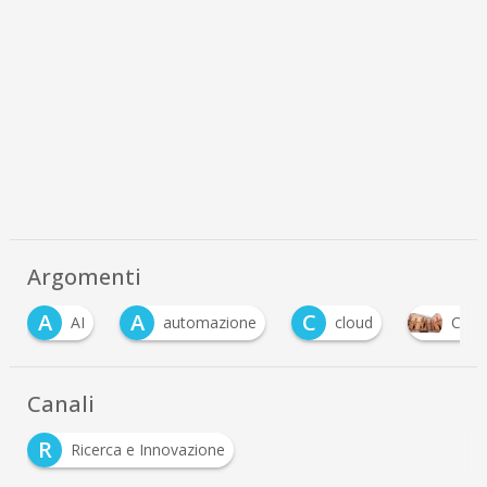
Argomenti
A
A
C
AI
automazione
cloud
Compe
Canali
R
Ricerca e Innovazione