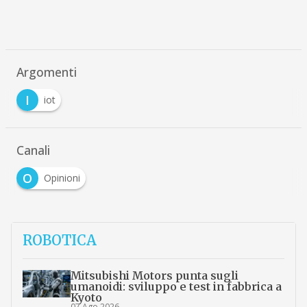
Argomenti
I
iot
Canali
O
Opinioni
ROBOTICA
Mitsubishi Motors punta sugli
umanoidi: sviluppo e test in fabbrica a
Kyoto
07 Ago 2026