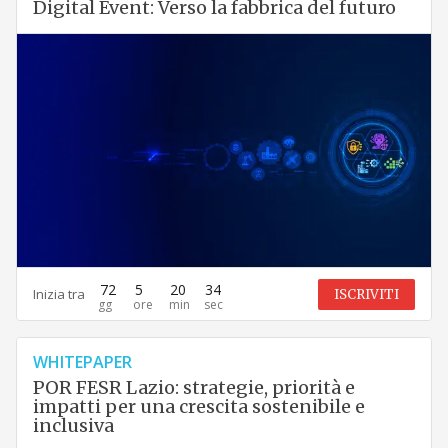
Digital Event: Verso la fabbrica del futuro
72
5
20
33
Inizia tra
ISCRIVITI
WHITEPAPER
POR FESR Lazio: strategie, priorità e
impatti per una crescita sostenibile e
inclusiva