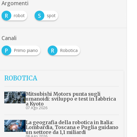
Argomenti
R
S
robot
spot
Canali
P
R
Primo piano
Robotica
ROBOTICA
Mitsubishi Motors punta sugli
umanoidi: sviluppo e test in fabbrica
a Kyoto
07 Ago 2026
La geografia della robotica in Italia:
Lombardia, Toscana e Puglia guidano
un settore da 1,1 miliardi
06 Ago 2026