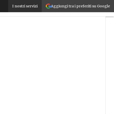
Aggiungi tra i preferiti su Google
Spot di Boston Dynamics migliora ancora: nuove fu
I nostri servizi