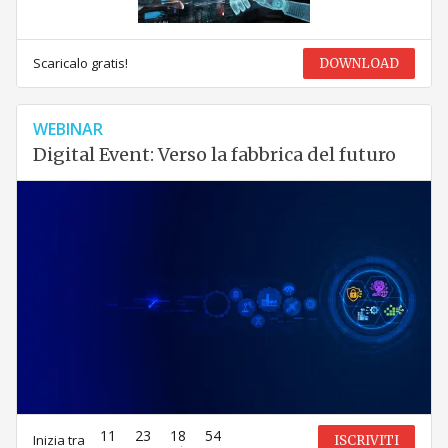
Scaricalo gratis!
DOWNLOAD
WEBINAR
Digital Event: Verso la fabbrica del futuro
11
23
18
54
Inizia tra
ISCRIVITI