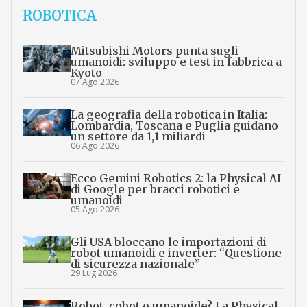
ROBOTICA
Mitsubishi Motors punta sugli
umanoidi: sviluppo e test in fabbrica a
Kyoto
07 Ago 2026
La geografia della robotica in Italia:
Lombardia, Toscana e Puglia guidano
un settore da 1,1 miliardi
06 Ago 2026
Ecco Gemini Robotics 2: la Physical AI
di Google per bracci robotici e
umanoidi
05 Ago 2026
Gli USA bloccano le importazioni di
robot umanoidi e inverter: “Questione
di sicurezza nazionale”
29 Lug 2026
Robot, cobot o umanoide? La Physical