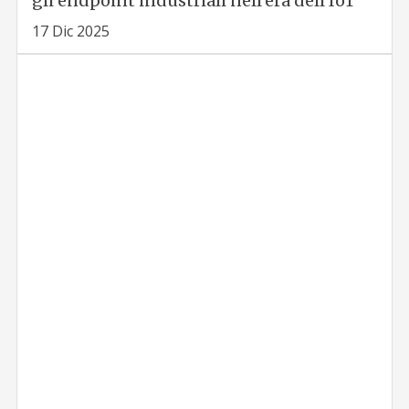
gli endpoint industriali nell’era dell’IoT
17 Dic 2025