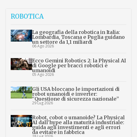
ROBOTICA
La geografia della robotica in Italia:
Lombardia, Toscana e Puglia guidano
un settore da 1,1 miliardi
06 Ago 2026
Ecco Gemini Robotics 2: la Physical AI
di Google per bracci robotici e
umanoidi
05 Ago 2026
Gli USA bloccano le importazioni di
robot umanoidi e inverter:
“Questione di sicurezza nazionale”
29 Lug 2026
Robot, cobot o umanoide? La Physical
AI dall’hype alla maturità industriale:
guida agli investimenti e agli errori
da evitare in fabbrica
28 Lug 2026