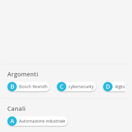
Argomenti
B
C
D
Bosch Rexroth
cybersecurity
digital tw
Canali
A
Automazione industriale