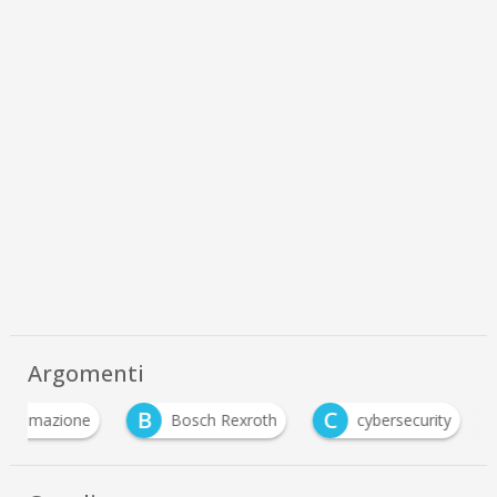
Argomenti
B
C
automazione
Bosch Rexroth
cybersecurity