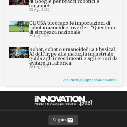
di Google per bracci robotici e
umanoidi
05 Ago 2026
Gli USA bloccano le importazioni di
robot umanoidi e inverter: “Questione
di sicurezza nazionale”
29 Lug 2026
Robot, cobot o umanoide? La Physical
AI dall’hype alla maturità industriale:
guida agli investimenti e agli errori da
evitare in fabbrica
28 Lug 2026
Vedi tutti gli approfondimenti >
Seguici