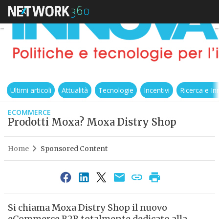
Ultimi articoli
Attualità
Tecnologie
Incentivi
Ricerca e I
ECOMMERCE
Prodotti Moxa? Moxa Distry Shop
Home
Sponsored Content
Si chiama Moxa Distry Shop il nuovo
eCommerce B2B totalmente dedicato alla