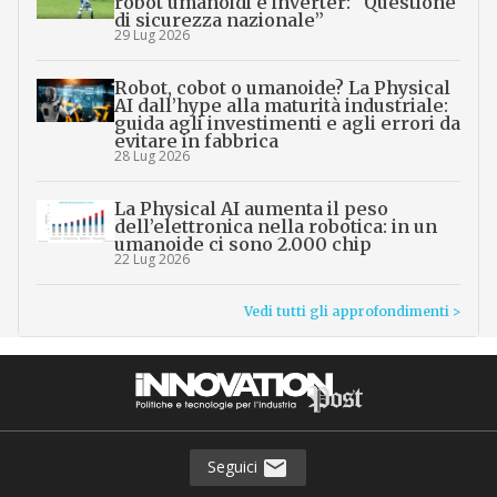
robot umanoidi e inverter: “Questione
di sicurezza nazionale”
29 Lug 2026
Robot, cobot o umanoide? La Physical
AI dall’hype alla maturità industriale:
guida agli investimenti e agli errori da
evitare in fabbrica
28 Lug 2026
La Physical AI aumenta il peso
dell’elettronica nella robotica: in un
umanoide ci sono 2.000 chip
22 Lug 2026
Vedi tutti gli approfondimenti >
Seguici