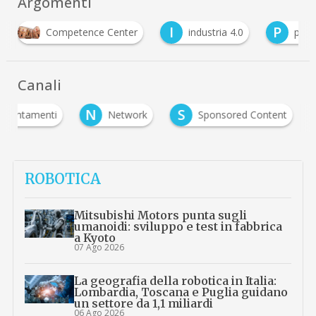
Argomenti
I
P
Competence Center
industria 4.0
pmi
Canali
N
S
ppuntamenti
Network
Sponsored Content
ROBOTICA
Mitsubishi Motors punta sugli
umanoidi: sviluppo e test in fabbrica
a Kyoto
07 Ago 2026
La geografia della robotica in Italia:
Lombardia, Toscana e Puglia guidano
un settore da 1,1 miliardi
06 Ago 2026