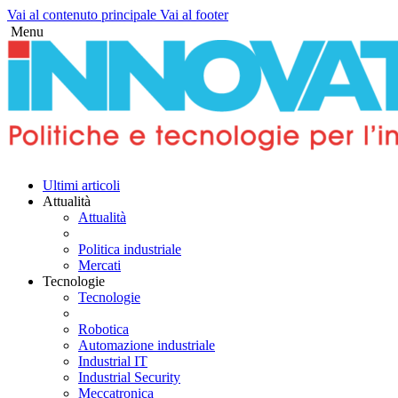
Vai al contenuto principale
Vai al footer
Menu
Twitter
Linkedin
Facebook
Youtube-
Instagram
Telegram
Ultimi articoli
play
Attualità
Attualità
Politica industriale
Mercati
Tecnologie
Tecnologie
Robotica
Automazione industriale
Industrial IT
Industrial Security
Meccatronica