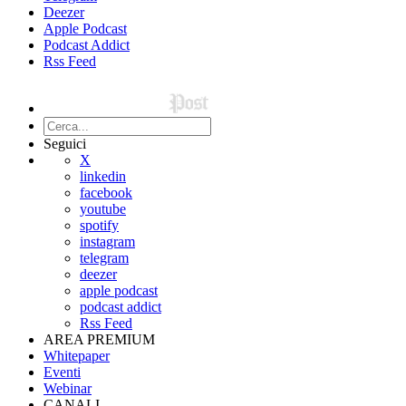
Deezer
Apple Podcast
Podcast Addict
Rss Feed
Seguici
X
linkedin
facebook
youtube
spotify
instagram
telegram
deezer
apple podcast
podcast addict
Rss Feed
AREA PREMIUM
Whitepaper
Eventi
Webinar
CANALI